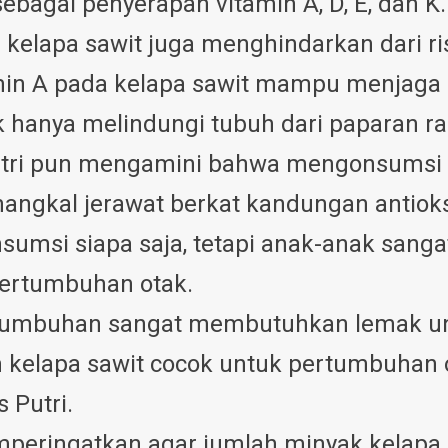
 sebagai penyerapan vitamin A, D, E, dan 
elapa sawit juga menghindarkan dari risi
min A pada kelapa sawit mampu menjaga 
k hanya melindungi tubuh dari paparan ra
tri pun mengamini bahwa mengonsumsi m
nangkal jerawat berkat kandungan antiok
umsi siapa saja, tetapi anak-anak sang
pertumbuhan otak.
tumbuhan sangat membutuhkan lemak un
 kelapa sawit cocok untuk pertumbuhan o
 Putri.
emperingatkan agar jumlah minyak kelapa 