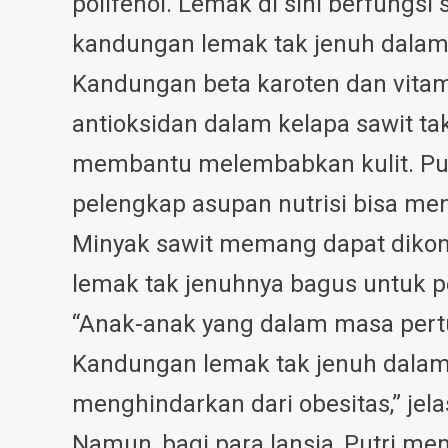
polifenol. Lemak di sini berfungsi
kandungan lemak tak jenuh dalam k
Kandungan beta karoten dan vita
antioksidan dalam kelapa sawit ta
membantu melembabkan kulit. Pu
pelengkap asupan nutrisi bisa me
Minyak sawit memang dapat dikons
lemak tak jenuhnya bagus untuk 
“Anak-anak yang dalam masa per
Kandungan lemak tak jenuh dalam
menghindarkan dari obesitas,” jelas
Namun, bagi para lansia, Putri m