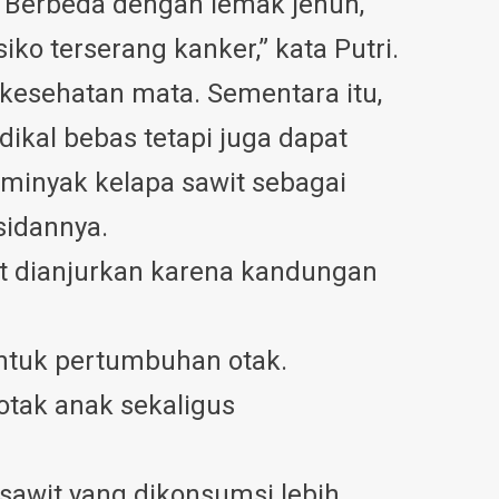
K. Berbeda dengan lemak jenuh,
ko terserang kanker,” kata Putri.
kesehatan mata. Sementara itu,
dikal bebas tetapi juga dapat
inyak kelapa sawit sebagai
sidannya.
at dianjurkan karena kandungan
tuk pertumbuhan otak.
tak anak sekaligus
sawit yang dikonsumsi lebih