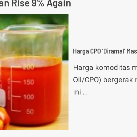
Can Rise 9% Again
Harga CPO ‘Diramal’ Mas
Harga komoditas m
Oil/CPO) bergerak 
ini….